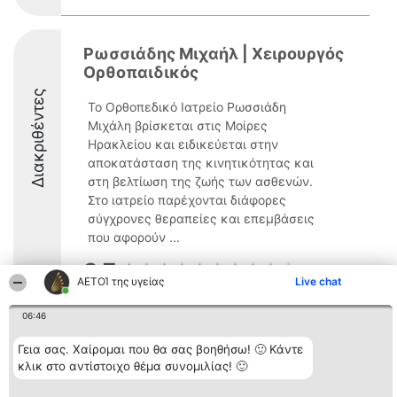
Ρωσσιάδης Μιχαήλ | Χειρουργός
Ορθοπαιδικός
Διακριθέντες
Το Ορθοπεδικό Ιατρείο Ρωσσιάδη
Μιχάλη βρίσκεται στις Μοίρες
Ηρακλείου και ειδικεύεται στην
αποκατάσταση της κινητικότητας και
στη βελτίωση της ζωής των ασθενών.
Στο ιατρείο παρέχονται διάφορες
σύγχρονες θεραπείες και επεμβάσεις
που αφορούν ...
8.7
ΑΕΤΟΊ της υγείας
Live chat
06:46
Διοργανωτής της
Κατάταξη
Επικοινωνία
κατάταξης
Διακριθέντες
Επικοινωνία
Γεια σας. Χαίρομαι που θα σας βοηθήσω! 🙂 Κάντε
BEAUTIFUL COMPANY
Λίστα όλων
κλικ στο αντίστοιχο θέμα συνομιλίας! 🙂
Μονοπρόσωπη ΙΚΕ
των
ΤΗΛ. ΕΠΙΚΟΙΝΩΝΙΑΣ:
διακριθέντων