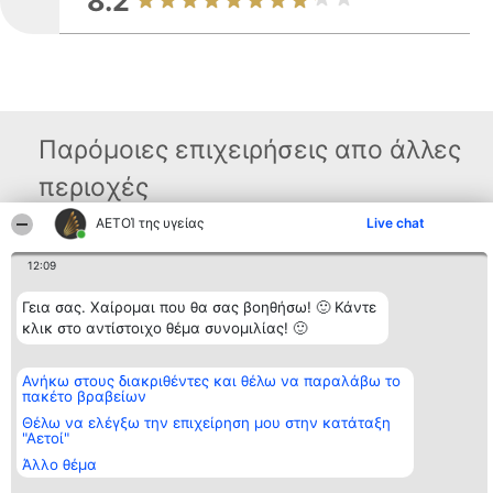
8.2
Παρόμοιες επιχειρήσεις απο άλλες
περιοχές
ΑΕΤΟΊ της υγείας
Live chat
Διοργανωτής της
Κατάταξη
Επικοινωνία
12:09
κατάταξης
Διακριθέντες
Επικοινωνία
BEAUTIFUL COMPANY
Λίστα όλων
Γεια σας. Χαίρομαι που θα σας βοηθήσω! 🙂 Κάντε
Μονοπρόσωπη ΙΚΕ
των
ΤΗΛ. ΕΠΙΚΟΙΝΩΝΙΑΣ:
κλικ στο αντίστοιχο θέμα συνομιλίας! 🙂
διακριθέντων
2104128019
Μεθοδολογία
email:
Όροι &
aetoi@beautifulcompany.co
προϋποθέσεις
Ανήκω στους διακριθέντες και θέλω να παραλάβω το
ΠΟΛΙΤΙΚΗ
πακέτο βραβείων
ΑΠΟΡΡΗΤΟΥ
Θέλω να ελέγξω την επιχείρηση μου στην κατάταξη
"Αετοί"
Άλλο θέμα