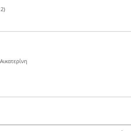
12)
 Αικατερίνη