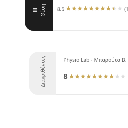
Θέση
8.5
(
III
Διακριθέντες
Physio Lab - Μπαρούτα Β.
8