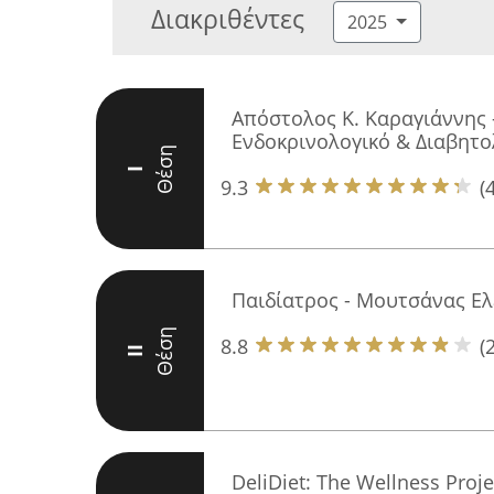
Διακριθέντες
2025
Απόστολος Κ. Καραγιάννης
Ενδοκρινολογικό & Διαβητο
Θέση
I
9.3
(
Παιδίατρος - Μουτσάνας Ελ
Θέση
8.8
(
II
DeliDiet: The Wellness Proje