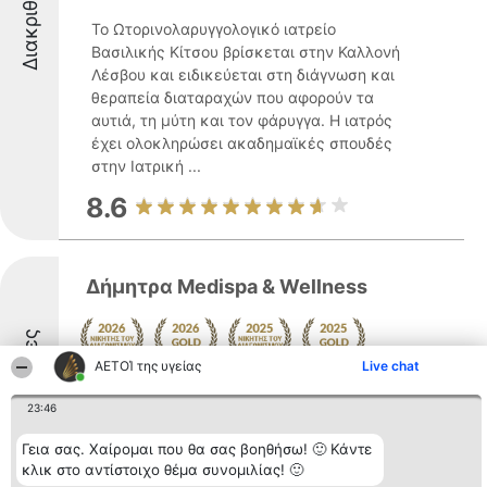
Διακριθέντες
Το Ωτορινολαρυγγολογικό ιατρείο
Βασιλικής Κίτσου βρίσκεται στην Καλλονή
Λέσβου και ειδικεύεται στη διάγνωση και
θεραπεία διαταραχών που αφορούν τα
αυτιά, τη μύτη και τον φάρυγγα. Η ιατρός
έχει ολοκληρώσει ακαδημαϊκές σπουδές
στην Ιατρική ...
8.6
Δήμητρα Medispa & Wellness
Διακριθέντες
ΑΕΤΟΊ της υγείας
Live chat
Το Δήμητρα Medispa & Wellness εδρεύει
στη Μυτιλήνη, στη διεύθυνση Γεωργίου
23:46
Βοστάνη 27, και λειτουργεί ως ένας
σύγχρονος και καλαίσθητος χώρος
Γεια σας. Χαίρομαι που θα σας βοηθήσω! 🙂 Κάντε
αφιερωμένος στην αισθητική και την
κλικ στο αντίστοιχο θέμα συνομιλίας! 🙂