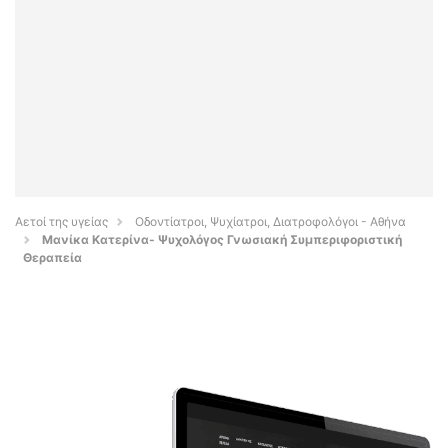
Αετοί της υγείας
Οδοντίατροι, Ψυχίατροι, Διατροφολόγοι - Αθήνα
Μανίκα Κατερίνα- Ψυχολόγος Γνωσιακή Συμπεριφοριστική
Θεραπεία