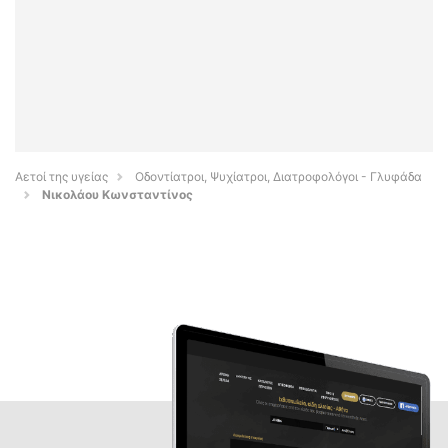
Αετοί της υγείας
Οδοντίατροι, Ψυχίατροι, Διατροφολόγοι - Γλυφάδα
Νικολάου Κωνσταντίνος