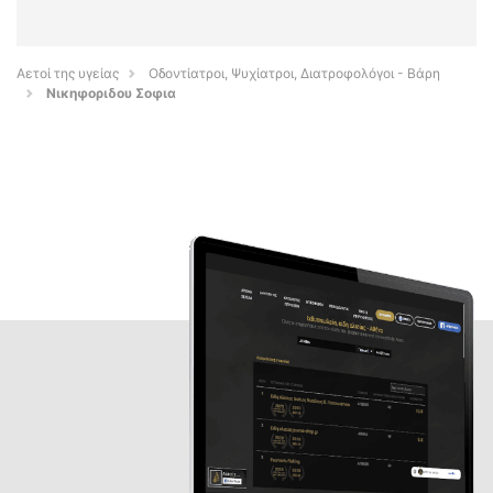
Αετοί της υγείας
Οδοντίατροι, Ψυχίατροι, Διατροφολόγοι - Βάρη
Νικηφοριδου Σοφια