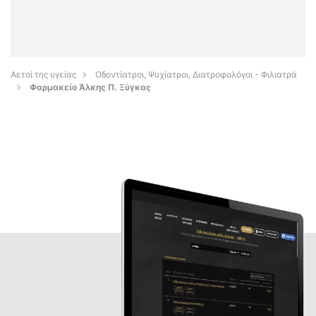
Αετοί της υγείας
Οδοντίατροι, Ψυχίατροι, Διατροφολόγοι - Φιλιατρά
Φαρμακείο Άλκης Π. Ξύγκας