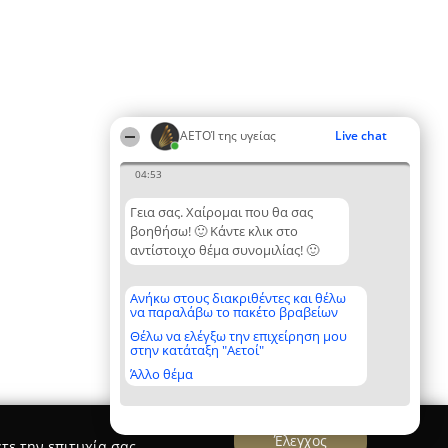
ΑΕΤΟΊ της υγείας
Live chat
04:53
Γεια σας. Χαίρομαι που θα σας
βοηθήσω! 🙂 Κάντε κλικ στο
αντίστοιχο θέμα συνομιλίας! 🙂
Ανήκω στους διακριθέντες και θέλω
να παραλάβω το πακέτο βραβείων
Θέλω να ελέγξω την επιχείρηση μου
στην κατάταξη "Αετοί"
Άλλο θέμα
Έλεγχος
τε την επιτυχία σας.