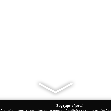
Συγχαρητήρια!
γξτε πώς μπορείτε να πάρετε το πακέτο βραβείων, για να απολαύσε