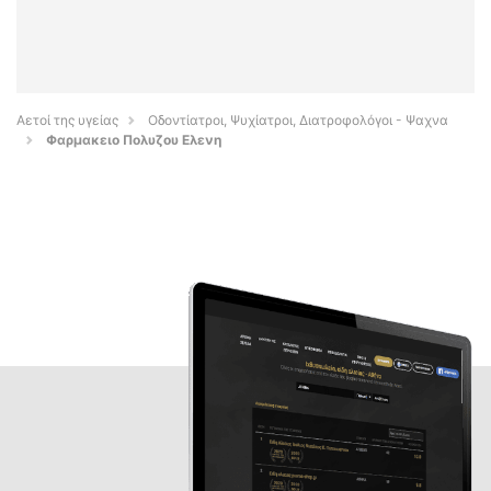
Αετοί της υγείας
Οδοντίατροι, Ψυχίατροι, Διατροφολόγοι - Ψαχνα
Φαρμακειο Πολυζου Ελενη