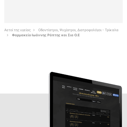
Αετοί της υγείας
Οδοντίατροι, Ψυχίατροι, Διατροφολόγοι - Τρίκαλα
Φαρμακείο Ιωάννης Ράπτης και Σια Ο.Ε