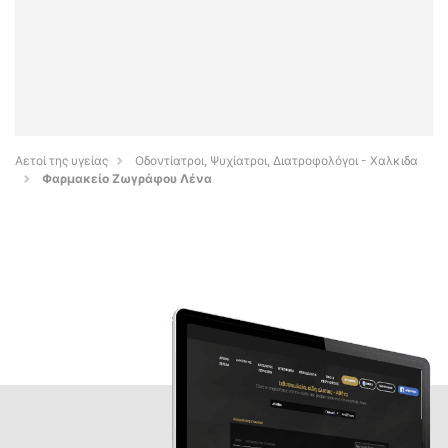
Αετοί της υγείας
Οδοντίατροι, Ψυχίατροι, Διατροφολόγοι - Χαλκιδα
Φαρμακείο Ζωγράφου Λένα