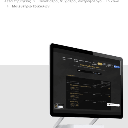
Αετοί της υγείας
Οδοντίατροι, Ψυχίατροι, Διατροφολόγοι - Τρίκαλα
Μαιευτήριο Τρίκαλων