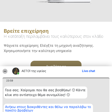
Βρείτε επιχείρηση
Η κατάταξη περιλαμβάνει τους καλύτερους στον κλάδο
Ψάχνετε επιχείρηση; Ελέγξτε τη μηχανή αναζήτησης.
Χρησιμοποιήστε την καλύτερη υπηρεσία
Αναζήτηση
ΑΕΤΟΊ της υγείας
Live chat
23:59
Γεια σας. Χαίρομαι που θα σας βοηθήσω! 🙂 Κάντε
κλικ στο αντίστοιχο θέμα συνομιλίας! 🙂
Διοργανωτής της
Κατάταξη
Επικοινωνία
Ανήκω στους διακριθέντες και θέλω να παραλάβω το
κατάταξης
Διακριθέντες
Επικοινωνία
πακέτο βραβείων
BEAUTIFUL COMPANY
Λίστα όλων