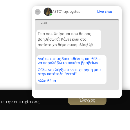
ΑΕΤΟΊ της υγείας
Live chat
12:48
Γεια σας. Χαίρομαι που θα σας
βοηθήσω! 🙂 Κάντε κλικ στο
αντίστοιχο θέμα συνομιλίας! 🙂
Ανήκω στους διακριθέντες και θέλω
να παραλάβω το πακέτο βραβείων
Θέλω να ελέγξω την επιχείρηση μου
στην κατάταξη "Αετοί"
Άλλο θέμα
Έλεγχος
τε την επιτυχία σας.