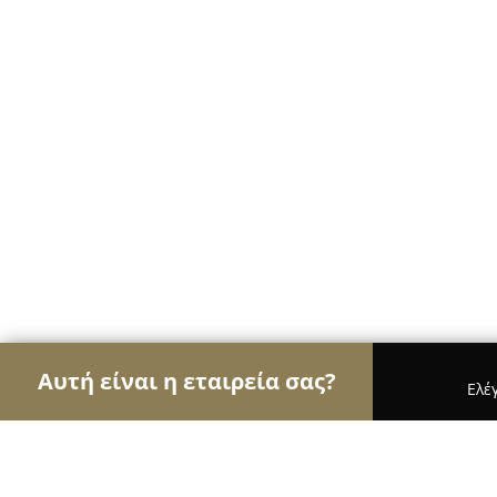
Αυτή είναι η εταιρεία σας?
Ελέ
Αετοί της υγείας
Οδοντίατροι, Ψυχίατροι, Διατρ