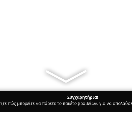
Συγχαρητήρια!
γξτε πώς μπορείτε να πάρετε το πακέτο βραβείων, για να απολαύσε
οφολόγοι - Σινδοσ
floros24.gr