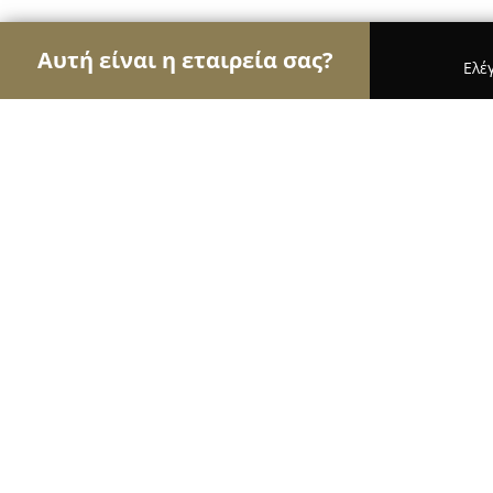
Αυτή είναι η εταιρεία σας?
Ελέ
Αετοί της υγείας
Οδοντίατροι, Ψυχίατροι, Διατρ
Κωνσταντίνος Χριστόπουλος
8.5
(12)
Τρίπολη, Σεραγίου 26
Εμφάνιση αριθμού τηλεφώνου