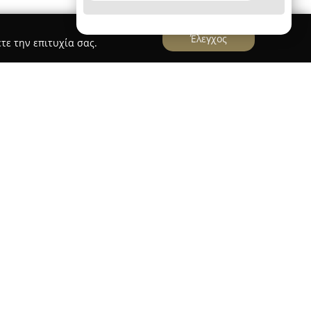
Έλεγχος
τε την επιτυχία σας.
 οδό Σεραγίου 26, βρίσκεται το
φαρμακείο
υ
, το οποίο αποτελεί βασικό σημείο αναφοράς για
κοινωνίας. Με έμφαση στην επιστημονική
ήλωση στην υγεία, το φαρμακείο διατηρεί
ών σκευασμάτων, καλύπτοντας τόσο
ικές ανάγκες των πολιτών.
ηγούνται με ιατρική συνταγή, στο φαρμακείο
α παραφαρμακευτικά είδη, διατροφικά