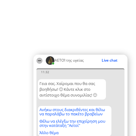
ΑΕΤΟΊ της υγείας
Live chat
11:32
Γεια σας. Χαίρομαι που θα σας
βοηθήσω! 🙂 Κάντε κλικ στο
αντίστοιχο θέμα συνομιλίας! 🙂
Ανήκω στους διακριθέντες και θέλω
να παραλάβω το πακέτο βραβείων
Θέλω να ελέγξω την επιχείρηση μου
στην κατάταξη "Αετοί"
Άλλο θέμα