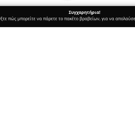
Συγχαρητήρια!
γξτε πώς μπορείτε να πάρετε το πακέτο βραβείων, για να απολαύσε
οφολόγοι - Τρίπολη
Κωνσταντίνος Χριστόπουλος
Σχετικά με την εταιρεία:
Στο κέντρο της Τρίπολης, στην
Κωνσταντίνου Χριστόπουλο
ζητήματα υγείας της τοπικής 
κατάρτιση και τη συνεπή προσ
πλούσιο απόθεμα φαρμακευτικ
θεραπευτικές όσο και προληπτ
Εκτός από τα φάρμακα που χορ
διατίθενται επίσης επιλεγμέν