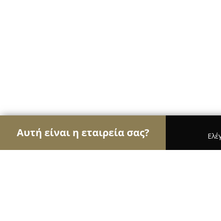
Αυτή είναι η εταιρεία σας?
Ελέ
Αετοί της υγείας
Οδοντίατροι, Ψυχίατροι, Διατ
Παιδίατρος Ευάγγελος Αργυρίου