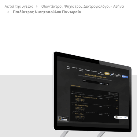
Αετοί της υγείας
Οδοντίατροι, Ψυχίατροι, Διατροφολόγοι - Αθήνα
Παιδίατρος Νικητοπούλου Πανωραία