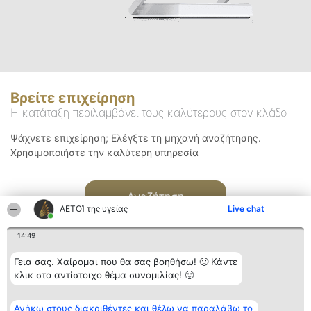
Βρείτε επιχείρηση
Η κατάταξη περιλαμβάνει τους καλύτερους στον κλάδο
Ψάχνετε επιχείρηση; Ελέγξτε τη μηχανή αναζήτησης.
Χρησιμοποιήστε την καλύτερη υπηρεσία
Αναζήτηση
ΑΕΤΟΊ της υγείας
Live chat
14:49
Γεια σας. Χαίρομαι που θα σας βοηθήσω! 🙂 Κάντε
κλικ στο αντίστοιχο θέμα συνομιλίας! 🙂
Διοργανωτής της
Κατάταξη
Επικοινωνία
Ανήκω στους διακριθέντες και θέλω να παραλάβω το
κατάταξης
Διακριθέντες
Επικοινωνία