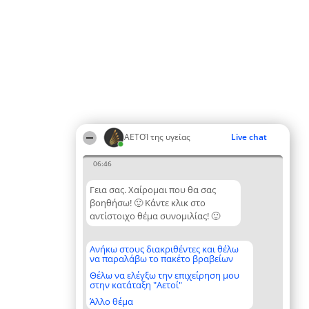
ΑΕΤΟΊ της υγείας
Live chat
06:46
Γεια σας. Χαίρομαι που θα σας
βοηθήσω! 🙂 Κάντε κλικ στο
αντίστοιχο θέμα συνομιλίας! 🙂
Ανήκω στους διακριθέντες και θέλω
να παραλάβω το πακέτο βραβείων
Θέλω να ελέγξω την επιχείρηση μου
στην κατάταξη "Αετοί"
Άλλο θέμα