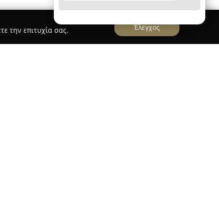
Έλεγχος
τε την επιτυχία σας.
Μαρία
, με ιδιωτικό ιατρείο στο Περιστέρι επί της
 63, έχει κερδίσει αναγνώριση στον χώρο της
της Ιατρικής Σχολής Ιωαννίνων και έχει
στη Γερμανία στην Παιδιατρική και στην Ιατρική
σει και μετεκπαίδευση στην Αναπτυξιακή και
ς Πιστοποιημένης Συμβούλου Μητρικού Θηλασμού
έροντας σημαντική καθοδήγηση σε νέες μητέρες.