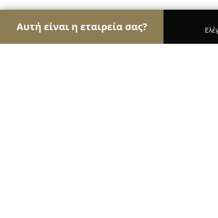
Αυτή είναι η εταιρεία σας?
Ελέ
Αετοί της υγείας
Οδοντίατροι, Ψυχίατροι, Διατρ
Παιδίατρος Παπαθανάκου Μαρία
9
(33)
Περιστέρι, Λεωφ. Κωνσταντινουπόλεως 63
Εμφάνιση αριθμού τηλεφώνου