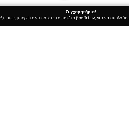
Συγχαρητήρια!
γξτε πώς μπορείτε να πάρετε το πακέτο βραβείων, για να απολαύσε
οφολόγοι - Περιστέρι
Παιδίατρος Παπαθανάκου Μαρία
Σχετικά με την εταιρεία:
Η
Παιδίατρος Παπαθανάκου 
Λεωφόρου Κωνσταντινουπόλεως
παιδιατρικής. Είναι απόφοιτη 
πραγματοποιήσει εξειδίκευση 
Δείτε περισσότερα >>
Εφήβων, ενώ έχει παρακολουθή
Κοινωνική Παιδιατρική.
Η γιατρός φέρει τον τίτλο τη
και Γαλουχίας (IBCLC), προσφ