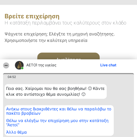
Βρείτε επιχείρηση
Η κατάταξη περιλαμβάνει τους καλύτερους στον κλάδο
Ψάχνετε επιχείρηση; Ελέγξτε τη μηχανή αναζήτησης.
Χρησιμοποιήστε την καλύτερη υπηρεσία
Αναζήτηση
ΑΕΤΟΊ της υγείας
Live chat
04:52
Γεια σας. Χαίρομαι που θα σας βοηθήσω! 🙂 Κάντε
κλικ στο αντίστοιχο θέμα συνομιλίας! 🙂
Διοργανωτής της
Κατάταξη
Επικοινωνία
Ανήκω στους διακριθέντες και θέλω να παραλάβω το
κατάταξης
Διακριθέντες
Επικοινωνία
πακέτο βραβείων
BEAUTIFUL COMPANY
Λίστα όλων
Μονοπρόσωπη ΙΚΕ
των
Θέλω να ελέγξω την επιχείρηση μου στην κατάταξη
ΤΗΛ. ΕΠΙΚΟΙΝΩΝΙΑΣ:
διακριθέντων
"Αετοί"
2104128019
Μεθοδολογία
Άλλο θέμα
email:
Όροι &
aetoi@beautifulcompany.co
προϋποθέσεις