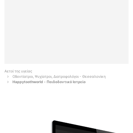
Αετοί της υγείας
Οδοντίατροι, Ψυχίατροι, Διατροφολόγοι - Θεσσαλονίκη
Happytoothworld - Παιδοδοντικό Ιατρείο