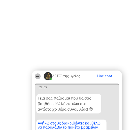
ΑΕΤΟΊ της υγείας
Live chat
22:55
Γεια σας. Χαίρομαι που θα σας
βοηθήσω! 🙂 Κάντε κλικ στο
αντίστοιχο θέμα συνομιλίας! 🙂
Ανήκω στους διακριθέντες και θέλω
να παραλάβω το πακέτο βραβείων