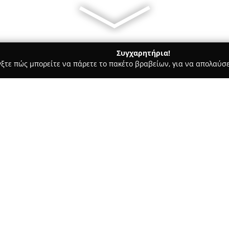
Συγχαρητήρια!
γξτε πώς μπορείτε να πάρετε το πακέτο βραβείων, για να απολαύσε
οφολόγοι - Πυλαια
Βάγια Τζιαφέρη, Παιδοενδοκρινολόγος- 
όγος-
Σχετικά με την εταιρεία:
Βάγια Τζιαφέρη
είναι μια ανα
παιδοδιαβητολόγος, η οποία δι
Θεσσαλονίκης. Ολοκλήρωσε με 
Αριστοτελείου Πανεπιστημίου 
πορεία περιλαμβάνει σημαντικ
Δείτε περισσότερα >>
νοσοκομεία του Ηνωμένου Βασι