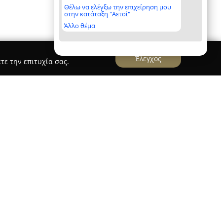
Θέλω να ελέγξω την επιχείρηση μου
στην κατάταξη "Αετοί"
Άλλο θέμα
Έλεγχος
τε την επιτυχία σας.
Παιδοδιαβητολόγος
γνωρισμένη παιδοενδοκρινολόγος και
ατηρεί ιδιωτικό ιατρείο στην Πυλαία
άριστα τις σπουδές της στην Ιατρική Σχολή του
Θεσσαλονίκης το 1998. Η επαγγελματική της
ή εμπειρία σε εξέχοντα πανεπιστημιακά
λείου, ανάμεσα στα οποία και το Great Ormond