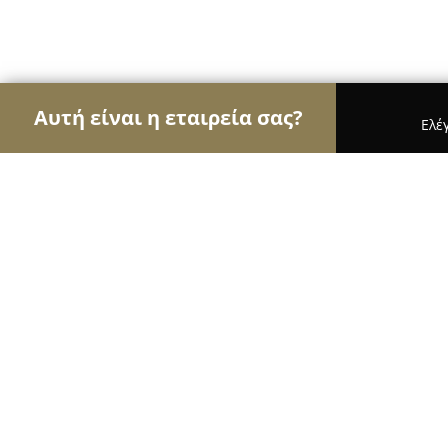
Αυτή είναι η εταιρεία σας?
Ελέ
Αετοί της υγείας
Οδοντίατροι, Ψυχίατροι, Διατρ
Βάγια Τζιαφέρη, Παιδοενδοκρινολ
Παιδοδιαβητολόγος