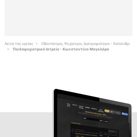
Αετοί της υγείας
Οδοντίατροι, Ψυχίατροι, Διατροφολόγοι - Χαλάνδρι
Παιδοψυχιατρικό Ιατρείο - Κωνσταντίνα Μαγκλάρα