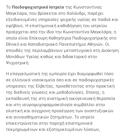
Το
Παιδοψυχιατρικό Ιατρείο
της Κωνσταντίνας
Μαγκλάρα, που βρίσκεται στο Χαλάνδρι, παρέχει
εξειδικευμένες υπηρεσίες ψυχικής υγείας σε παιδιά και
εφήβους. Η επιστημονική καθοδήγηση του ιατρείου
προέρχεται από την ίδια την Κωνσταντίνα Μαγκλάρα, η
οποία είναι Επίκουρη Καθηγήτρια Παιδοψυχιατρικής στο
Εθνικό και Καποδιστριακό Πανεπιστήμιο Αθηνών. Οι
σπουδές της περιλαμβάνουν μεταπτυχιακό στη Διοίκηση
Μονάδων Υγείας καθώς και διδακτορικό στην
Ψυχιατρική.
Η επαγγελματική της εμπειρία έχει διαμορφωθεί τόσο
σε ελληνικά νοσοκομεία όσο και σε παιδοψυχιατρικές
υπηρεσίες της Ελβετίας, προσθέτοντας στην πρακτική
της διεθνείς γνώσεις και μεθοδολογίες. Επίσης, η
εκπαίδευσή της στη συστημική οικογενειακή θεραπεία
και στη νευροψυχοφαρμακολογία συμβάλλει στην
ολιστική και σύγχρονη προσέγγιση των αναπτυξιακών
και συναισθηματικών ζητημάτων. Το ιατρείο
επικεντρώνεται στην παροχή επιστημονικά
τεκμηριωμένων και εξατομικευμένων λύσεων,