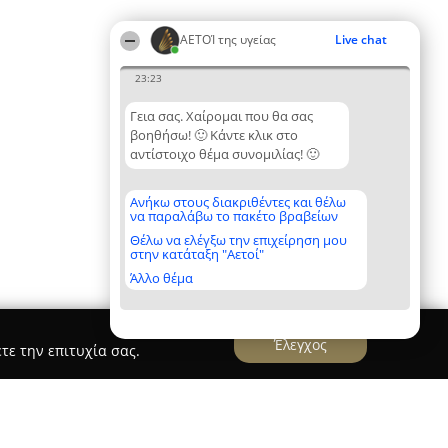
ΑΕΤΟΊ της υγείας
Live chat
23:23
Γεια σας. Χαίρομαι που θα σας
βοηθήσω! 🙂 Κάντε κλικ στο
αντίστοιχο θέμα συνομιλίας! 🙂
Ανήκω στους διακριθέντες και θέλω
να παραλάβω το πακέτο βραβείων
Θέλω να ελέγξω την επιχείρηση μου
στην κατάταξη "Αετοί"
Άλλο θέμα
Έλεγχος
τε την επιτυχία σας.