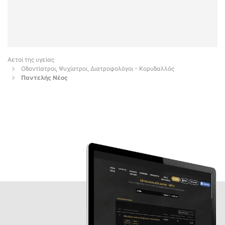
Αετοί της υγείας
Οδοντίατροι, Ψυχίατροι, Διατροφολόγοι - Κορυδαλλός
Παντελής Νέος