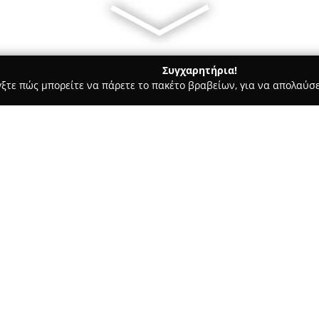
Συγχαρητήρια!
γξτε πώς μπορείτε να πάρετε το πακέτο βραβείων, για να απολαύσε
ροφολόγοι - Θεσσαλονίκη
Παπαδόπουλος Βασίλειος Μαιευτήρα
ας - Γυναικολόγος -
Σχετικά με την εταιρεία:
Ο
Παπαδόπουλος Βασίλειος
δ
Γυναικολόγος - Χειρουργός με ι
Θεσσαλονίκη, στη διασταύρωσ
Αθηναγόρα 1. Με πολυετή εμπε
γυναικολογίας και της μαιευτι
Δείτε περισσότερα >>
που στοχεύουν στην προαγωγή