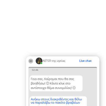
ΑΕΤΟΊ της υγείας
Live chat
02:46
Γεια σας. Χαίρομαι που θα σας
βοηθήσω! 🙂 Κάντε κλικ στο
αντίστοιχο θέμα συνομιλίας! 🙂
Ανήκω στους διακριθέντες και θέλω
να παραλάβω το πακέτο βραβείων