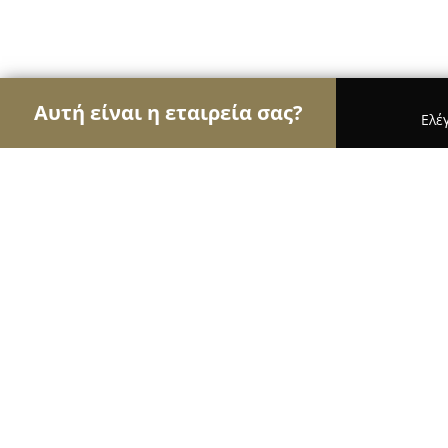
Αυτή είναι η εταιρεία σας?
Ελέ
Αετοί της υγείας
Οδοντίατροι, Ψυχίατροι, Διατ
Παπαδόπουλος Βασίλειος Μαιευτήρ
Χειρουργός