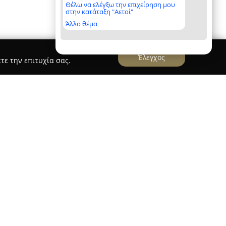
Θέλω να ελέγξω την επιχείρηση μου
στην κατάταξη "Αετοί"
Άλλο θέμα
Έλεγχος
τε την επιτυχία σας.
ς - Γυναικολόγος - Χειρουργός
ραστηριοποιείται ως Μαιευτήρας -
διωτικό ιατρείο το οποίο βρίσκεται στη
η των οδών Γρηγορίου Λαμπράκη 185 και
ιρία και σημαντική κατάρτιση στον τομέα της
κής, προσφέρει ένα εύρος ιατρικών υπηρεσιών
 της υγείας των γυναικών.