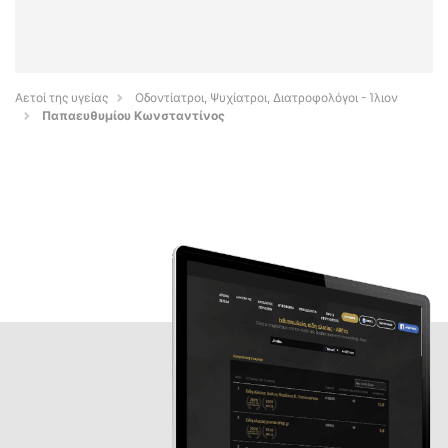
Αετοί της υγείας
Οδοντίατροι, Ψυχίατροι, Διατροφολόγοι - Ίλιον
Παπαευθυμίου Κωνσταντίνος