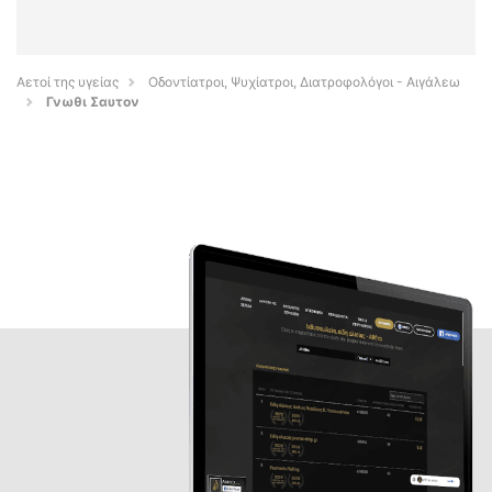
Αετοί της υγείας
Οδοντίατροι, Ψυχίατροι, Διατροφολόγοι - Αιγάλεω
Γνωθι Σαυτον