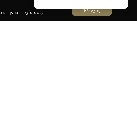
Έλεγχος
τε την επιτυχία σας.
 ειδικός παθολόγος, δραστηριοποιείται στο
 2, προσφέροντας εκτενείς ιατρικές υπηρεσίες.
υμένες γνώσεις στον τομέα της Παθολογίας, δίνει
ροντίδα και ανταποκρίνεται στις ιδιαίτερες
υ Ευαγγέλου στηρίζεται σε μια σφαιρική
αλύπτει τόσο τη διάγνωση και θεραπεία
αι τη συνολική ευεξία. Το ιατρείο διακρίνεται
ώσεων και το υποστηρικτικό περιβάλλον που