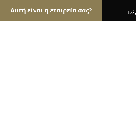
Αυτή είναι η εταιρεία σας?
Ελέ
Αετοί της υγείας
Οδοντίατροι, Ψυχίατροι, Διατρ
Παπανικολάου Ευαγγελος Παθολόγ
8.6
(16)
Αιγάλεω, Πετμεζά 2
Εμφάνιση αριθμού τηλεφώνου