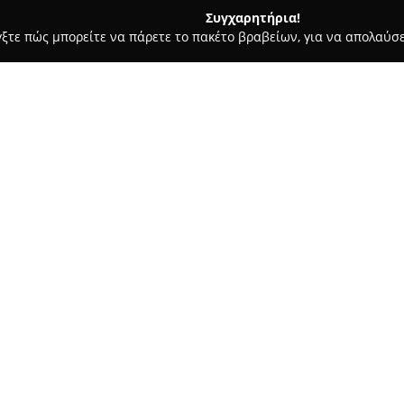
Συγχαρητήρια!
γξτε πώς μπορείτε να πάρετε το πακέτο βραβείων, για να απολαύσε
οφολόγοι - Αιγάλεω
Παπανικολάου Ευαγγελος Παθολόγος
ος
Σχετικά με την εταιρεία:
Ο
Παπανικολάου Ευάγγελος
,
Αιγάλεω, επί της οδού Πετμεζά
Με πολυετή πείρα και εξειδικε
έμφαση στην εξατομικευμένη φ
Δείτε περισσότερα >>
ανάγκες κάθε ασθενούς.
Η προσέγγιση του Παπανικολάο
αντίληψη για την υγεία, που κ
παθολογικών προβλημάτων όσο κ
για την εγκυρότητα των διαγν