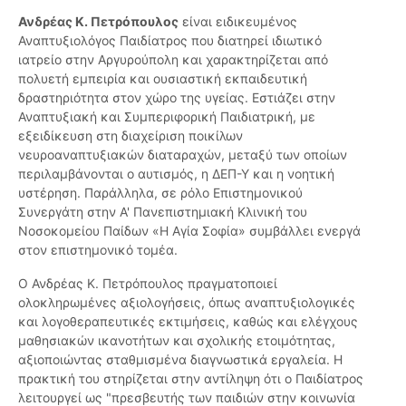
Ανδρέας Κ. Πετρόπουλος
είναι ειδικευμένος
Αναπτυξιολόγος Παιδίατρος που διατηρεί ιδιωτικό
ιατρείο στην Αργυρούπολη και χαρακτηρίζεται από
πολυετή εμπειρία και ουσιαστική εκπαιδευτική
δραστηριότητα στον χώρο της υγείας. Εστιάζει στην
Αναπτυξιακή και Συμπεριφορική Παιδιατρική, με
εξειδίκευση στη διαχείριση ποικίλων
νευροαναπτυξιακών διαταραχών, μεταξύ των οποίων
περιλαμβάνονται ο αυτισμός, η ΔΕΠ-Υ και η νοητική
υστέρηση. Παράλληλα, σε ρόλο Επιστημονικού
Συνεργάτη στην Α' Πανεπιστημιακή Κλινική του
Νοσοκομείου Παίδων «Η Αγία Σοφία» συμβάλλει ενεργά
στον επιστημονικό τομέα.
Ο Ανδρέας Κ. Πετρόπουλος πραγματοποιεί
ολοκληρωμένες αξιολογήσεις, όπως αναπτυξιολογικές
και λογοθεραπευτικές εκτιμήσεις, καθώς και ελέγχους
μαθησιακών ικανοτήτων και σχολικής ετοιμότητας,
αξιοποιώντας σταθμισμένα διαγνωστικά εργαλεία. Η
πρακτική του στηρίζεται στην αντίληψη ότι ο Παιδίατρος
λειτουργεί ως "πρεσβευτής των παιδιών στην κοινωνία