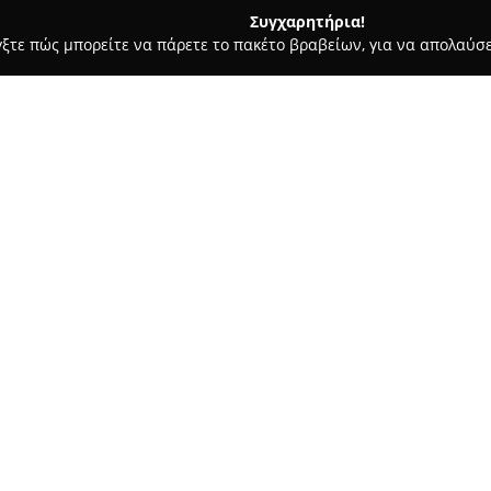
Συγχαρητήρια!
γξτε πώς μπορείτε να πάρετε το πακέτο βραβείων, για να απολαύσε
οφολόγοι - Άγιος Δημήτριος
Pharmacy Next Door
Σχετικά με την εταιρεία:
Το
Pharmacy Next Door
λειτο
στην υγεία και την ευεξία, πα
των πελατών. Με φυσικό κατά
Αττικής, το φαρμακείο συμπλη
Δείτε περισσότερα >>
και άρτια οργανωμένο ηλεκτρο
Η
Pharmacy Next Door
προσφέ
καλύπτουν κάθε πτυχή της αυτ
διαδικασίες online αγορών με 
διαθέτει φαρμακευτικά είδη, 