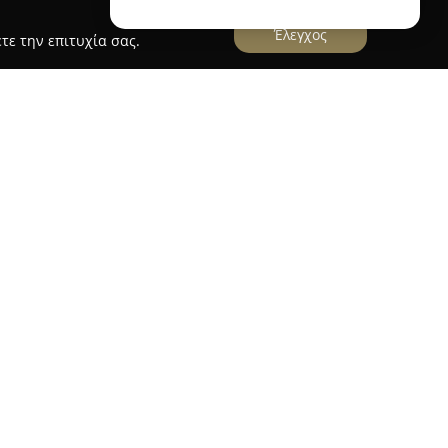
Έλεγχος
τε την επιτυχία σας.
υργεί ως ένα σύγχρονο φαρμακείο με έμφαση
ρέχοντας πλήρεις λύσεις για διάφορες ανάγκες
στημα στην οδό Πλούτωνος 26 στη Δάφνη
ρώνει τη φυσική του παρουσία με ένα εξελιγμένο
νικό κατάστημα.
ρει εκτεταμένη ποικιλία προϊόντων που
οφροντίδας, επιτρέποντας απλές και γρήγορες
ευκολία στην κατ' οίκον παράδοση. Το φαρμακείο
υψηλής ποιότητας δερμοκαλλυντικά προϊόντα,