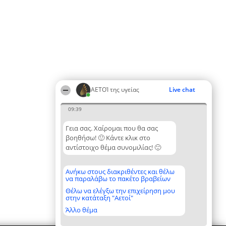
ΑΕΤΟΊ της υγείας
Live chat
09:39
Γεια σας. Χαίρομαι που θα σας
βοηθήσω! 🙂 Κάντε κλικ στο
αντίστοιχο θέμα συνομιλίας! 🙂
Ανήκω στους διακριθέντες και θέλω
να παραλάβω το πακέτο βραβείων
Θέλω να ελέγξω την επιχείρηση μου
στην κατάταξη "Αετοί"
Άλλο θέμα