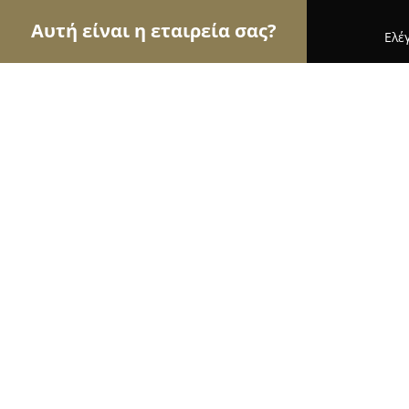
Αυτή είναι η εταιρεία σας?
Ελέ
Αετοί της υγείας
Οδοντίατροι, Ψυχίατροι, Διατρ
Pharmacy Next Door
9.2
(59)
Άγιος Δημήτριος, Ploutonos 26
Εμφάνιση αριθμού τηλεφώνου