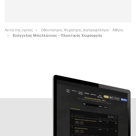
Αετοί της υγείας
Οδοντίατροι, Ψυχίατροι, Διατροφολόγοι - Αθήνα
Eυάγγελος Μπελλώνιας - Πλαστικός Χειρουργός