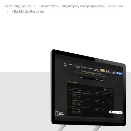
Αετοί της υγείας
Οδοντίατροι, Ψυχίατροι, Διατροφολόγοι - Αρτέμιδα
Πλεξίδας Κώστας