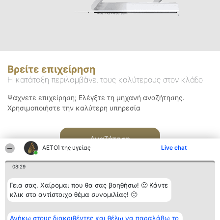
Βρείτε επιχείρηση
Η κατάταξη περιλαμβάνει τους καλύτερους στον κλάδο
Ψάχνετε επιχείρηση; Ελέγξτε τη μηχανή αναζήτησης.
Χρησιμοποιήστε την καλύτερη υπηρεσία
Αναζήτηση
ΑΕΤΟΊ της υγείας
Live chat
08:29
Γεια σας. Χαίρομαι που θα σας βοηθήσω! 🙂 Κάντε
κλικ στο αντίστοιχο θέμα συνομιλίας! 🙂
Διοργανωτής της
Κατάταξη
Επικοινωνία
Ανήκω στους διακριθέντες και θέλω να παραλάβω το
κατάταξης
Διακριθέντες
Επικοινωνία