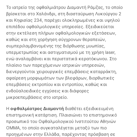
Το ιατρείο της οφθαλμιάτρου Διαμαντή Ράμζας, το οποίο
βρίσκεται στο Χαλάνδρι, στη διασταύρωση Λυκούργου 2
και Κηφισίας 234, παρέχει ολοκληρωμένες και υψηλού
επιπέδου οφθαλμολογικές υπηρεσίες. Εξειδικεύεται
στην εκτέλεση πλήρων οφθαλμολογικών εξετάσεων,
καθώς και στη χορήγηση σύγχρονων θεραπειών,
συμπεριλαμβανομένης της διόρθωσης μυωπίας,
υπερμετρωπίας και αστιγματισμού με τη χρήση laser,
ενώ αναλαμβάνει και περιστατικά κερατόκωνου. Στο
πλαίσιο των παρεχόμενων ιατρικών υπηρεσιών,
διενεργούνται χειρουργικές επεμβάσεις καταρράκτη,
αφαίρεση μορφωμάτων των βλεφάρων, διορθωτικές
επεμβάσεις εκτροπίου και εντροπίου, καθώς και
ενδοϋαλοειδικές εγχύσεις και διάφορες
μικροεπεμβάσεις στο ιατρείο.
Η
οφθαλμίατρος Διαμαντή
διαθέτει εξειδικευμένη
επιστημονική κατάρτιση. Πλαισιώνει το επιστημονικό
προσωπικό του Οφθαλμολογικού Ινστιτούτου Αθηνών
ΟΜΜΑ, το οποίο συγκαταλέγεται μεταξύ των πιο
προηγμένων στην Ελλάδα, παρέχοντας πρόσβαση σε