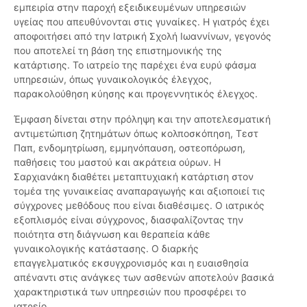
εμπειρία στην παροχή εξειδικευμένων υπηρεσιών
υγείας που απευθύνονται στις γυναίκες. Η γιατρός έχει
αποφοιτήσει από την Ιατρική Σχολή Ιωαννίνων, γεγονός
που αποτελεί τη βάση της επιστημονικής της
κατάρτισης. Το ιατρείο της παρέχει ένα ευρύ φάσμα
υπηρεσιών, όπως γυναικολογικός έλεγχος,
παρακολούθηση κύησης και προγεννητικός έλεγχος.
Έμφαση δίνεται στην πρόληψη και την αποτελεσματική
αντιμετώπιση ζητημάτων όπως κολποσκόπηση, Τεστ
Παπ, ενδομητρίωση, εμμηνόπαυση, οστεοπόρωση,
παθήσεις του μαστού και ακράτεια ούρων. Η
Σαρχιανάκη διαθέτει μεταπτυχιακή κατάρτιση στον
τομέα της γυναικείας αναπαραγωγής και αξιοποιεί τις
σύγχρονες μεθόδους που είναι διαθέσιμες. Ο ιατρικός
εξοπλισμός είναι σύγχρονος, διασφαλίζοντας την
ποιότητα στη διάγνωση και θεραπεία κάθε
γυναικολογικής κατάστασης. Ο διαρκής
επαγγελματικός εκσυγχρονισμός και η ευαισθησία
απέναντι στις ανάγκες των ασθενών αποτελούν βασικά
χαρακτηριστικά των υπηρεσιών που προσφέρει το
ιατρείο.