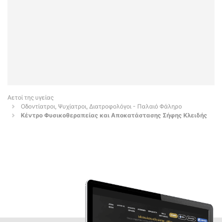
Αετοί της υγείας
Οδοντίατροι, Ψυχίατροι, Διατροφολόγοι - Παλαιό Φάληρο
Κέντρο Φυσικοθεραπείας και Αποκατάστασης Σήφης Κλειδής