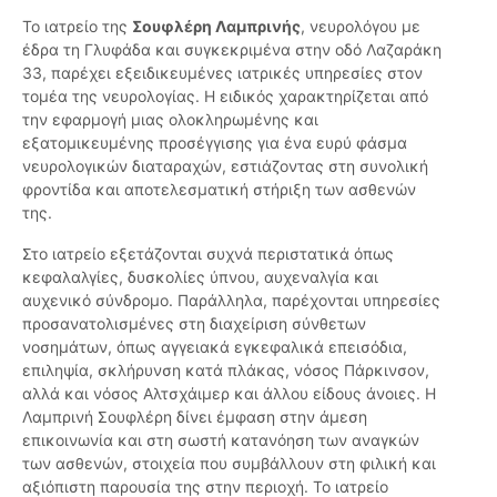
Το ιατρείο της
Σουφλέρη Λαμπρινής
, νευρολόγου με
έδρα τη Γλυφάδα και συγκεκριμένα στην οδό Λαζαράκη
33, παρέχει εξειδικευμένες ιατρικές υπηρεσίες στον
τομέα της νευρολογίας. Η ειδικός χαρακτηρίζεται από
την εφαρμογή μιας ολοκληρωμένης και
εξατομικευμένης προσέγγισης για ένα ευρύ φάσμα
νευρολογικών διαταραχών, εστιάζοντας στη συνολική
φροντίδα και αποτελεσματική στήριξη των ασθενών
της.
Στο ιατρείο εξετάζονται συχνά περιστατικά όπως
κεφαλαλγίες, δυσκολίες ύπνου, αυχεναλγία και
αυχενικό σύνδρομο. Παράλληλα, παρέχονται υπηρεσίες
προσανατολισμένες στη διαχείριση σύνθετων
νοσημάτων, όπως αγγειακά εγκεφαλικά επεισόδια,
επιληψία, σκλήρυνση κατά πλάκας, νόσος Πάρκινσον,
αλλά και νόσος Αλτσχάιμερ και άλλου είδους άνοιες. Η
Λαμπρινή Σουφλέρη δίνει έμφαση στην άμεση
επικοινωνία και στη σωστή κατανόηση των αναγκών
των ασθενών, στοιχεία που συμβάλλουν στη φιλική και
αξιόπιστη παρουσία της στην περιοχή. Το ιατρείο