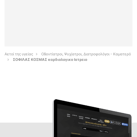
Αετοί της υγείας
Οδοντίατροι, Ψυχίατροι, Διατροφολόγοι - Καματερό
ΣΟΦΙΛΑΣ ΚΟΣΜΑΣ καρδιολογικο Ιατρειο