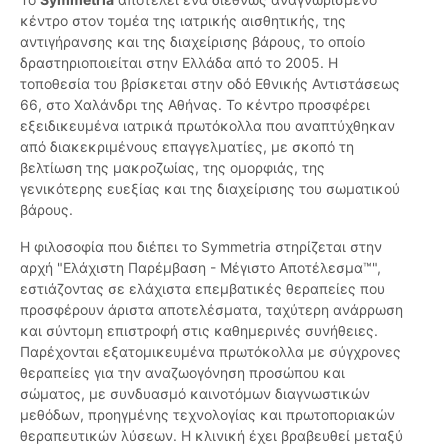
κέντρο στον τομέα της ιατρικής αισθητικής, της
αντιγήρανσης και της διαχείρισης βάρους, το οποίο
δραστηριοποιείται στην Ελλάδα από το 2005. Η
τοποθεσία του βρίσκεται στην οδό Εθνικής Αντιστάσεως
66, στο Χαλάνδρι της Αθήνας. Το κέντρο προσφέρει
εξειδικευμένα ιατρικά πρωτόκολλα που αναπτύχθηκαν
από διακεκριμένους επαγγελματίες, με σκοπό τη
βελτίωση της μακροζωίας, της ομορφιάς, της
γενικότερης ευεξίας και της διαχείρισης του σωματικού
βάρους.
Η φιλοσοφία που διέπει το Symmetria στηρίζεται στην
αρχή "Ελάχιστη Παρέμβαση - Μέγιστο Αποτέλεσμα™",
εστιάζοντας σε ελάχιστα επεμβατικές θεραπείες που
προσφέρουν άριστα αποτελέσματα, ταχύτερη ανάρρωση
και σύντομη επιστροφή στις καθημερινές συνήθειες.
Παρέχονται εξατομικευμένα πρωτόκολλα με σύγχρονες
θεραπείες για την αναζωογόνηση προσώπου και
σώματος, με συνδυασμό καινοτόμων διαγνωστικών
μεθόδων, προηγμένης τεχνολογίας και πρωτοποριακών
θεραπευτικών λύσεων. Η κλινική έχει βραβευθεί μεταξύ