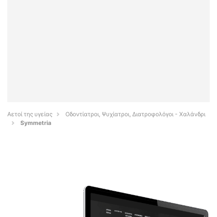
Αετοί της υγείας
Οδοντίατροι, Ψυχίατροι, Διατροφολόγοι - Χαλάνδρι
Symmetria