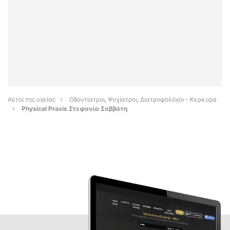
Αετοί της υγείας
Οδοντίατροι, Ψυχίατροι, Διατροφολόγοι - Κερκυρα
Physical Praxis Στεφανία Σαββάτη