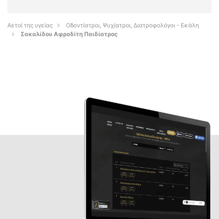
Αετοί της υγείας
Οδοντίατροι, Ψυχίατροι, Διατροφολόγοι - Εκάλη
Σακαλίδου Αφροδίτη Παιδίατρος