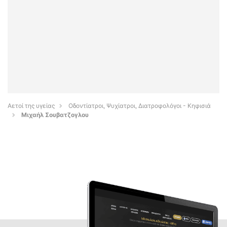
Αετοί της υγείας
Οδοντίατροι, Ψυχίατροι, Διατροφολόγοι - Κηφισιά
Μιχαήλ Σουβατζογλου