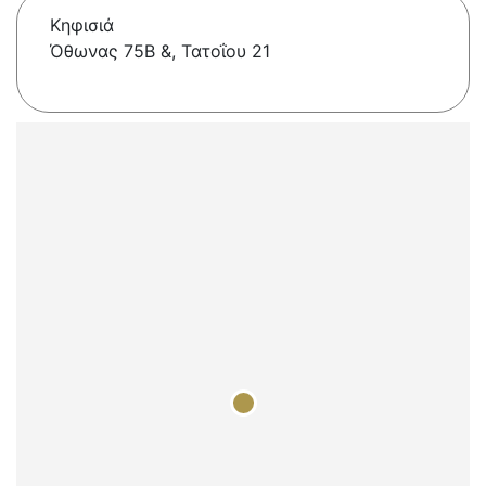
Κηφισιά
Όθωνας 75Β &, Τατοΐου 21