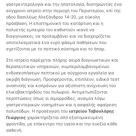
γαστρεντερολογία και την ηπατολογία, διατηρώντας ένα
σύγχρονο ιατρείο στην περιοχή του Περιστερίου, επί της
οδού Βασιλέως Αλεξάνδρου 14-20, με εύκολη
πρόσβαση. Η επιστημονική του κατάρτιση και η
πολυετής εμπειρία τον καθιστούν ικανό να
διαγιγνώσκει, να προλαμβάνει και να διαχειρίζεται
αποτελεσματικά ένα ευρύ φάσμα παθήσεων που
σχετίζονται με το πεπτικό σύστημα και το ήπαρ.
Στο ιατρείο παρέχεται πλήρης σειρά διαγνωστικών και
θεραπευτικών υπηρεσιών, συμπεριλαμβανομένων
ενδοσκοπήσεων πεπτικού με σύγχρονα εργαλεία για
ακριβή διάγνωση. Προσφέρονται, επιπλέον, ειδικά τεστ
αναπνοής και κοπράνων για αξιόπιστη ανίχνευση του
ελικοβακτηριδίου του πυλωρού. Αντιμετωπίζονται
περιπτώσεις όπως οι αιμορροΐδες, αναιμία λόγω
γαστρεντερικών νοσημάτων και η ασφαλής αφαίρεση
πολυπόδων. Η προσέγγιση του
ιατρείου Ταβουλάρης
Γεώργιος
χαρακτηρίζεται από εξατομικευμένη
φροντίδα, με επίκεντρο την υγεία και την ευεξία κάθε
ασθενή.