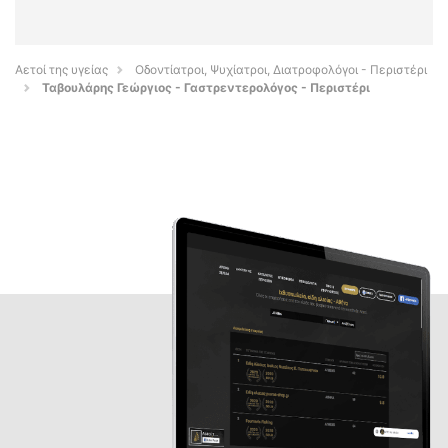
Αετοί της υγείας
Οδοντίατροι, Ψυχίατροι, Διατροφολόγοι - Περιστέρι
Ταβουλάρης Γεώργιος - Γαστρεντερολόγος - Περιστέρι