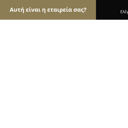
Αυτή είναι η εταιρεία σας?
Ελέ
Αετοί της υγείας
Οδοντίατροι, Ψυχίατροι, Διατρ
Ταρενίδης Παναγιώτης
8.2
(24)
Κατερίνη, Μεγ. Αλεξάνδρου 50
Εμφάνιση αριθμού τηλεφώνου