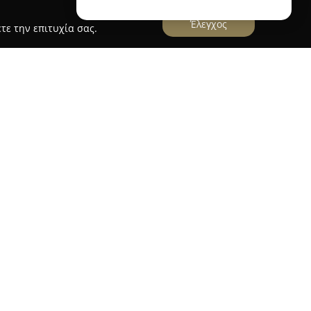
Έλεγχος
τε την επιτυχία σας.
γιώτη
στην Κατερίνη δραστηριοποιείται στον
έροντας εξειδικευμένες υπηρεσίες για τη
ιώτης Ταρενίδης, Ειδικός Καρδιολόγος και
 Θεσσαλίας, κατέχει σπουδαία επιστημονική
ι μετεκπαιδεύσεις σε σύγχρονες τεχνικές
 stress echo, το Tissue Doppler Imaging και το
ράφημα, σε μεγάλα πανεπιστημιακά νοσοκομεία.
ιρά καρδιολογικών υπηρεσιών, καλύπτοντας πλήρη
διογράφημα, triplex καρδιάς και αγγείων, Holter