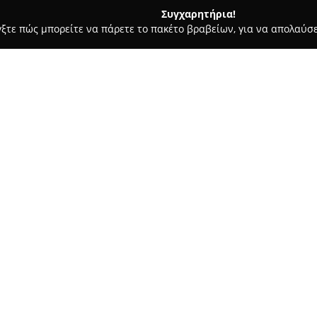
Συγχαρητήρια!
γξτε πώς μπορείτε να πάρετε το πακέτο βραβείων, για να απολαύσε
οφολόγοι - Κατερίνη
Ταρενίδης Παναγιώτης
Σχετικά με την εταιρεία:
Το ιατρείο του
Ταρενίδη Πανα
τομέα της καρδιολογίας, προσφ
φροντίδα της καρδιάς. Ο Παναγ
διδάκτορας του Πανεπιστημίου
Δείτε περισσότερα >>
γνώση και έχει παρακολουθήσε
υπερηχοκαρδιογραφίας, όπως το
διοισοφάγειο υπερηχοκαρδιογ
Το ιατρείο παρέχει εκτενή σε
διαγνωστικό έλεγχο, ηλεκτροκαρ