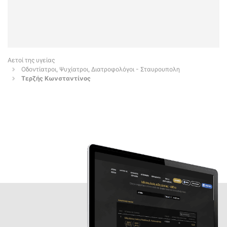
Αετοί της υγείας
Οδοντίατροι, Ψυχίατροι, Διατροφολόγοι - Σταυρουπολη
Τερζής Κωνσταντίνος