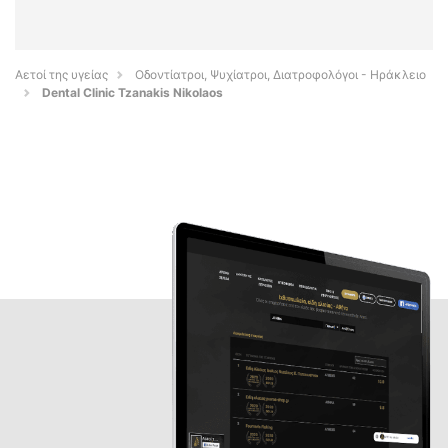
Αετοί της υγείας
Οδοντίατροι, Ψυχίατροι, Διατροφολόγοι - Ηράκλειο
Dental Clinic Tzanakis Nikolaos