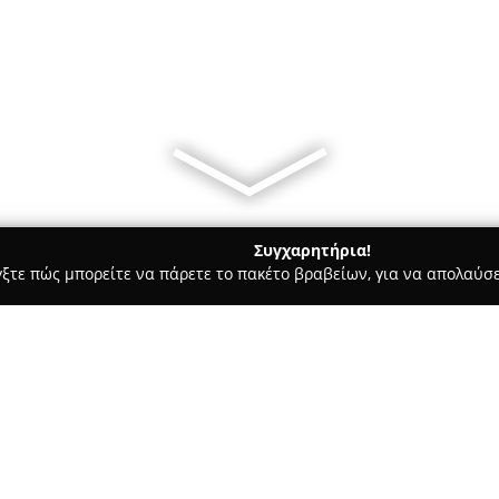
Συγχαρητήρια!
γξτε πώς μπορείτε να πάρετε το πακέτο βραβείων, για να απολαύσε
τροφολόγοι - ΑΛΕΞΑΝΔΡΟΥΠΟΛΗ
Σύγχρονο Ορθοπαιδικό Κέντρο 
wing up" - Dr.
Σχετικά με την εταιρεία: