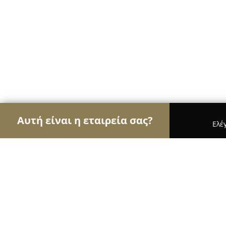
Αυτή είναι η εταιρεία σας?
Ελέ
Αετοί της υγείας
Οδοντίατροι, Ψυχίατροι, Δια
Σύγχρονο Ορθοπαιδικό Κέντρο "Gro
Τζατζαΐρης Θεμιστοκλής