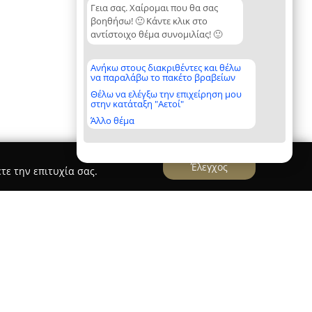
Γεια σας. Χαίρομαι που θα σας
βοηθήσω! 🙂 Κάντε κλικ στο
αντίστοιχο θέμα συνομιλίας! 🙂
Ανήκω στους διακριθέντες και θέλω
να παραλάβω το πακέτο βραβείων
Θέλω να ελέγξω την επιχείρηση μου
στην κατάταξη "Αετοί"
Άλλο θέμα
Έλεγχος
τε την επιτυχία σας.
"Growing up" - Dr. Τζατζαΐρης Θεμιστοκλής