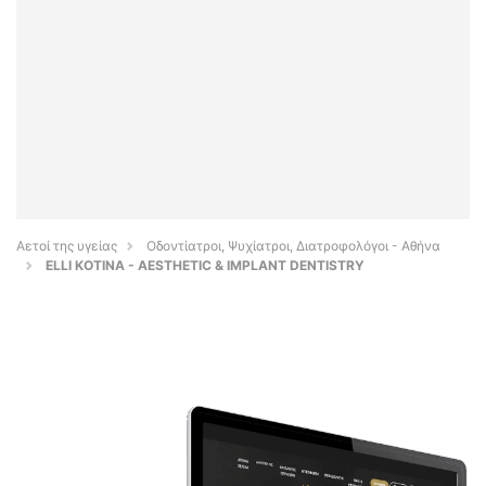
Αετοί της υγείας
Οδοντίατροι, Ψυχίατροι, Διατροφολόγοι - Αθήνα
ELLI KOTINA - AESTHETIC & IMPLANT DENTISTRY