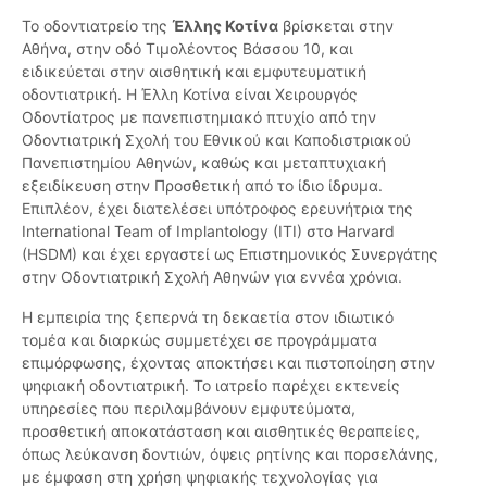
Το οδοντιατρείο της
Έλλης Κοτίνα
βρίσκεται στην
Αθήνα, στην οδό Τιμολέοντος Βάσσου 10, και
ειδικεύεται στην αισθητική και εμφυτευματική
οδοντιατρική. Η Έλλη Κοτίνα είναι Χειρουργός
Οδοντίατρος με πανεπιστημιακό πτυχίο από την
Οδοντιατρική Σχολή του Εθνικού και Καποδιστριακού
Πανεπιστημίου Αθηνών, καθώς και μεταπτυχιακή
εξειδίκευση στην Προσθετική από το ίδιο ίδρυμα.
Επιπλέον, έχει διατελέσει υπότροφος ερευνήτρια της
International Team of Implantology (ITI) στο Harvard
(HSDM) και έχει εργαστεί ως Επιστημονικός Συνεργάτης
στην Οδοντιατρική Σχολή Αθηνών για εννέα χρόνια.
Η εμπειρία της ξεπερνά τη δεκαετία στον ιδιωτικό
τομέα και διαρκώς συμμετέχει σε προγράμματα
επιμόρφωσης, έχοντας αποκτήσει και πιστοποίηση στην
ψηφιακή οδοντιατρική. Το ιατρείο παρέχει εκτενείς
υπηρεσίες που περιλαμβάνουν εμφυτεύματα,
προσθετική αποκατάσταση και αισθητικές θεραπείες,
όπως λεύκανση δοντιών, όψεις ρητίνης και πορσελάνης,
με έμφαση στη χρήση ψηφιακής τεχνολογίας για