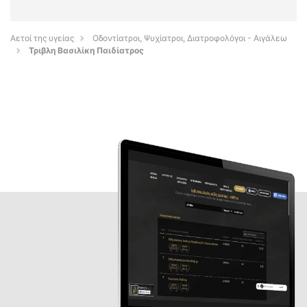
Αετοί της υγείας
Οδοντίατροι, Ψυχίατροι, Διατροφολόγοι - Αιγάλεω
Τριβλη Βασιλίκη Παιδίατρος