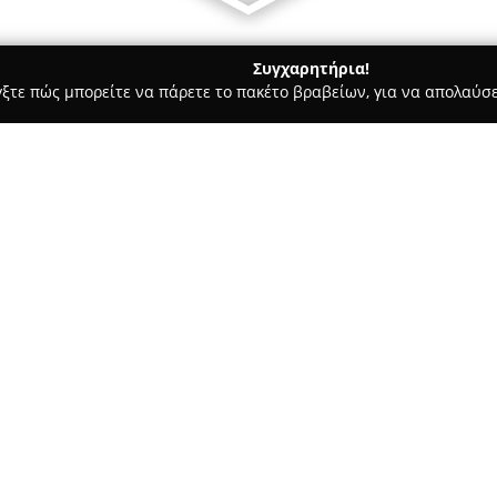
Συγχαρητήρια!
γξτε πώς μπορείτε να πάρετε το πακέτο βραβείων, για να απολαύσε
οφολόγοι - Πεύκη
Αικατερίνη Ν. Τρικκαλινού
Σχετικά με την εταιρεία:
Το ιατρείο της
Αικατερίνης Ν
τμήμα Healthspot του Metropol
Παθολογίας στην Πεύκη. Η για
διάγνωση και θεραπεία μιας ε
παθολογίας. Ανάμεσα στις παρ
παρακολούθηση της αρτηριακής
ιώσεις και τα κρυολογήματα, 
χοληστερίνης.