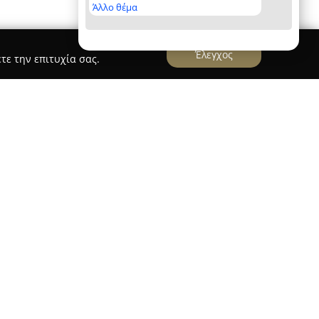
Άλλο θέμα
Έλεγχος
τε την επιτυχία σας.
. Τρικκαλινού
, που λειτουργεί στο διαβητολογικό
itan Hospital, παρέχει ολοκληρωμένες υπηρεσίες
τρός διαθέτει εξειδίκευση στην πρόληψη,
υρείας γκάμας νοσημάτων της εσωτερικής
εχόμενες υπηρεσίες περιλαμβάνονται η
 πίεσης, η διαχείριση λοιμώξεων όπως οι
αλλά και η στενή παρακολούθηση των επιπέδων