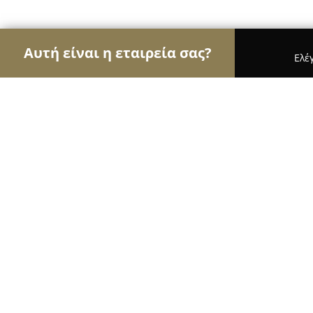
Αυτή είναι η εταιρεία σας?
Ελέ
Αετοί της υγείας
Οδοντίατροι, Ψυχίατροι, Διατρ
Αικατερίνη Ν. Τρικκαλινού
8.6
(15)
Πεύκη, Βεργίνας 10
Εμφάνιση αριθμού τηλεφώνου