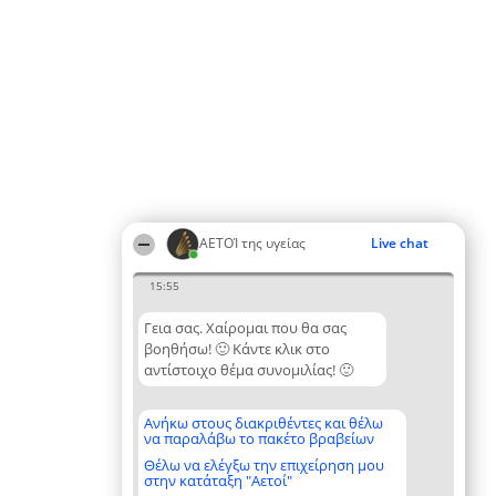
ΑΕΤΟΊ της υγείας
Live chat
15:55
Γεια σας. Χαίρομαι που θα σας
βοηθήσω! 🙂 Κάντε κλικ στο
αντίστοιχο θέμα συνομιλίας! 🙂
Ανήκω στους διακριθέντες και θέλω
να παραλάβω το πακέτο βραβείων
Θέλω να ελέγξω την επιχείρηση μου
στην κατάταξη "Αετοί"