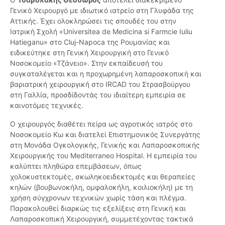
Γενικό Χειρουργό με ιδιωτικό ιατρείο στη Γλυφάδα της
Αττικής. Έχει ολοκληρώσει τις σπουδές του στην
Ιατρική Σχολή «Universitea de Medicina si Farmcie Iuliu
Hatieganu» στο Cluj-Napoca της Ρουμανίας και
ειδικεύτηκε στη Γενική Χειρουργική στο Γενικό
Νοσοκομείο «Τζάνειο». Στην εκπαίδευσή του
συγκαταλέγεται και η προχωρημένη λαπαροσκοπική και
βαριατρική χειρουργική στο IRCAD του Στρασβούργου
στη Γαλλία, προσδίδοντάς του ιδιαίτερη εμπειρία σε
καινοτόμες τεχνικές.
Ο χειρουργός διαθέτει πείρα ως αγροτικός ιατρός στο
Νοσοκομείο Κω και διατελεί Επιστημονικός Συνεργάτης
στη Μονάδα Ογκολογικής, Γενικής και Λαπαροσκοπικής
Χειρουργικής του Mediterraneo Hospital. Η εμπειρία του
καλύπτει πληθώρα επεμβάσεων, όπως
χολοκυστεκτομές, σκωληκοειδεκτομές και θεραπείες
κηλών (βουβωνοκήλη, ομφαλοκήλη, κοιλιοκήλη) με τη
χρήση σύγχρονων τεχνικών χωρίς τάση και πλέγμα.
Παρακολουθεί διαρκώς τις εξελίξεις στη Γενική και
Λαπαροσκοπική Χειρουργική, συμμετέχοντας τακτικά