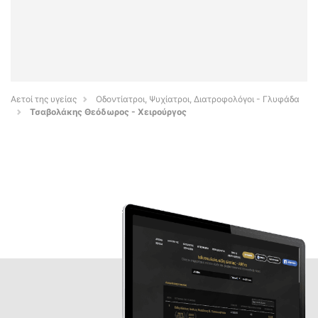
Αετοί της υγείας
Οδοντίατροι, Ψυχίατροι, Διατροφολόγοι - Γλυφάδα
Τσαβολάκης Θεόδωρος - Χειρούργος